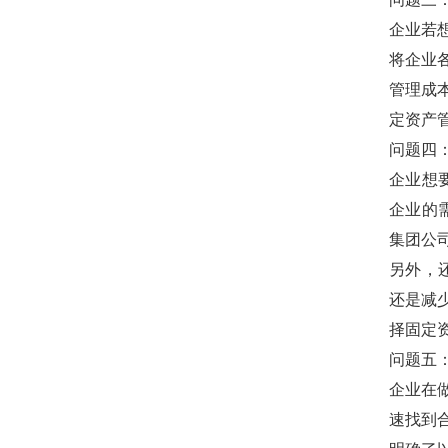
企业若
将企业
管理
成
定资产
问题四
企业
想
企业的
集团公
另外，
还是
减
择
固定
问题五
企业在
速找到