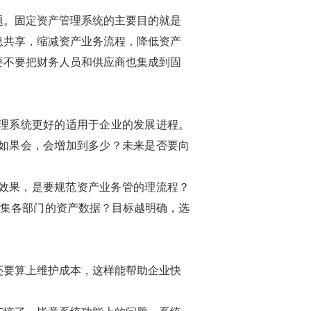
题。
固定资产管理系统
的
主要目的就是
息共享
，缩减
资产业务
流程，降低
资产
要不要把
财务人员
和供应商也集成到
固
理系统
更好的适用于企业的发展进程。
如果会，会增加到多少？未来是否要
向
效果，是要
规范资产业务
管
的
理流程？
收集各部门的资产数据
？目标越明确，选
还要算上维护成本，这样能帮助企业快