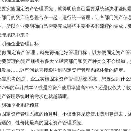
想要实施
固定资产管理系统
，就得明确
自己
需要系统解决哪些问
各部门的资产信息
整合
在一起
，进行
统一
管理，让各部门
资产信
本。所以企业要明确
自己
需要完成哪些主要业务和流程的集成，
管理系统
中来？
：明确
企业管理目标
要做
固定资产
管理
，
就先得确定好管理
目标，以
方
便
固定资产管
需要管理的资产
规模
有
多大？
经营部门
和
资产
种类会不会增加，
司
发展
……这些问题直接影响到
固定资产管理系统
体量的确定。
还需思考的是，企业实施
固定资产管理系统
系统，想要达到什么
少
75%的审计成本
？或是将
资产使用率提高
30%？还是仅仅为了
资产管理系统
时的需求也就越清晰。
：明确企业系统
预算
做
固定资产管理系统
的预算时，不仅要将系统使用费用算进去，
合适的、性价比最高的
固定资产管理系统
。