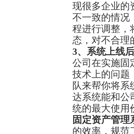
现很多
企业的
不一致
的情况
程进行调整，
态，
对
不合理
3、
系统
上线
公司在实施
固
技术上的问题
队来帮你将
系
达
系统能
和公
统的最大使用
固定资产管理
的效率
，
规范