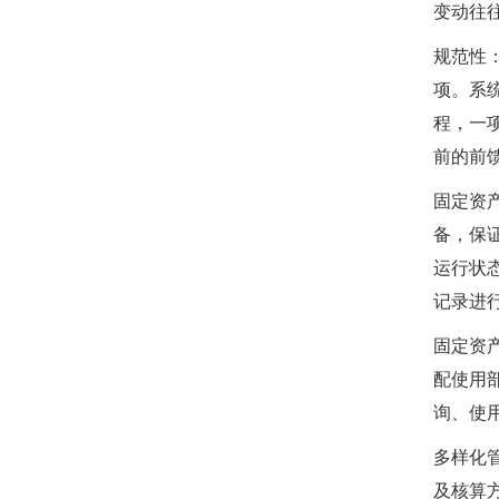
变动往
规范性
项。系
程，一
前的前
固定资
备，保
运行状
记录进
固定资
配使用
询、使
多样化
及核算