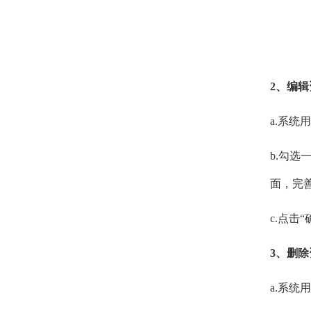
2、编
a.系
b.勾选一
面，完
c.点击
3、删
a.系