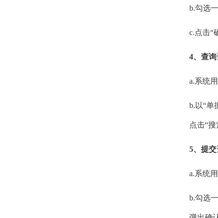
b.勾
c.点击
4、查
a.系
b.以“
点击“搜
5、提
a.系
b.勾选
弹出确