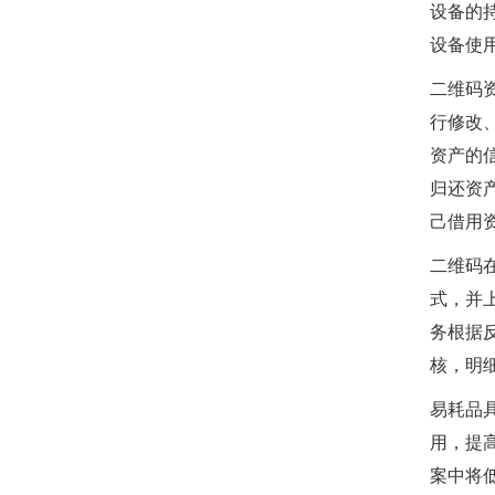
设备的
设备使
二维码
行修改
资产的
归还资
己借用
二维码
式，并
务根据
核，明
易耗品
用，提
案中将