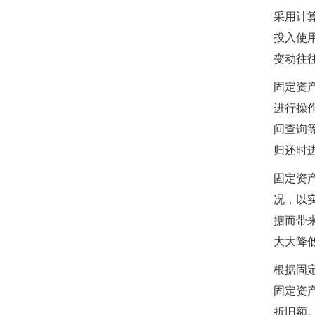
采用计
投入使
变动往
固定资
进行操
间查询
归还时
固定资
况，以
据而带
大大降
根据固
固定资
折旧额。