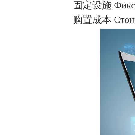
固定设施
Фикс
购置成本
Стои