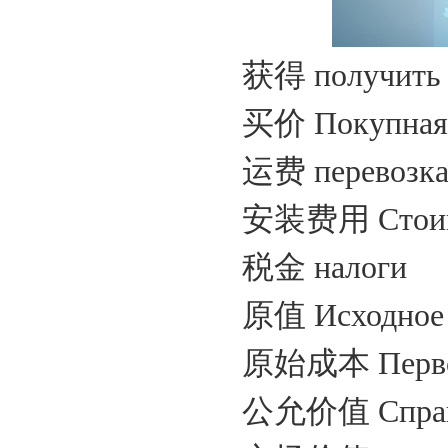
获得
получить
买价
Покупная
运费
перевозка
安装费用
Стои
税金
налоги
原值
Исходное 
原始成本
Перв
公允价值
Спра