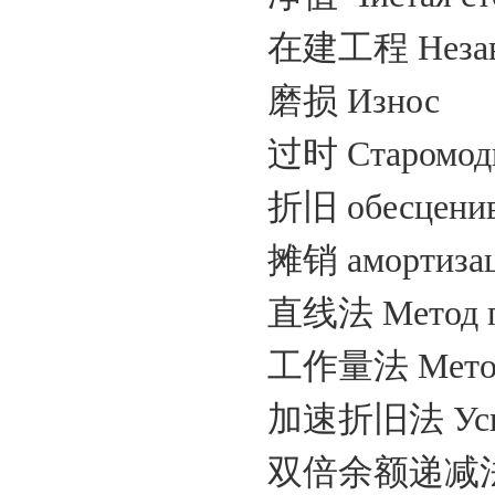
在建工程
Неза
磨损
Износ
过时
Старомод
折旧
обесцени
摊销
амортиза
直线法
Метод 
工作量法
Метод
加速折旧法
Ус
双倍余额递减