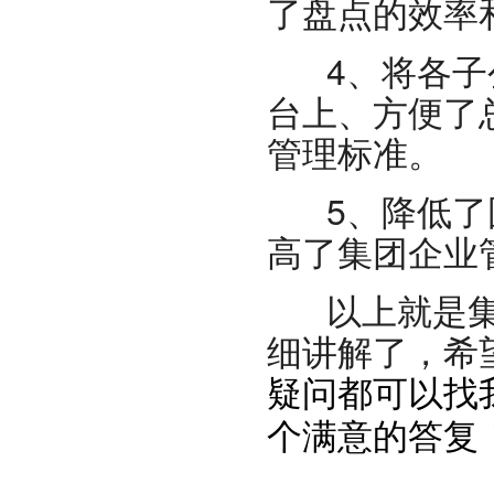
了盘点的效率
4、将各子公
台上、方便了
管理标准。
5、降低了固
高了集团企业
以上就是集
细讲解了，希
疑问都可以找
个满意的答复