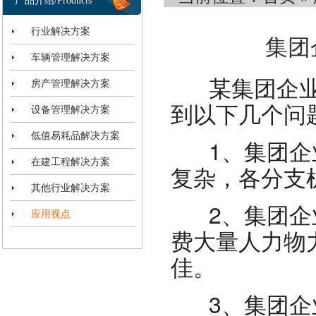
产品介绍/Products
行业解决方案
集团
车辆管理解决方案
某集团企业
房产管理解决方案
到以下几个问
设备管理解决方案
低值易耗品解决方案
1、集团企业
在建工程解决方案
复杂，各分支
其他行业解决方案
2、集团企业
应用视点
费大量人力物
佳。
3、集团企业