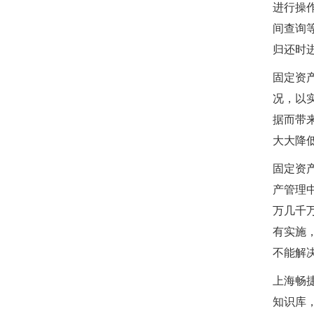
进行操
间查询
归还时
固定资
况，以
据而带
大大降
固定资
产管理
万几千
有实施
不能解
上海畅
知识库