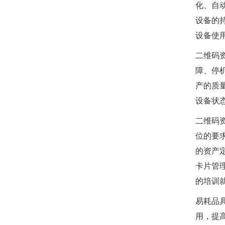
化、自
设备的
设备使
二维码
障、停
产的质
设备状
二维码
位的要
的资产
卡片管
的培训
易耗品
用，提