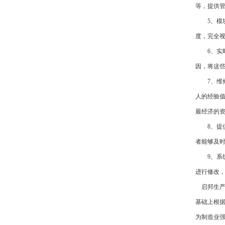
等，提供管
5、模块
度，完全
6、实时
因，将这
7、维修
人的经验
最经济的
8、提供
者能够及
9、系统架
进行修改
启邦生产
基础上根据
为制造业