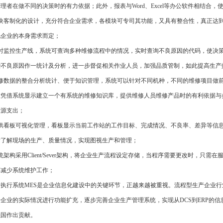
理者在做不同的决策时的有力依据；此外，报表与Word、Excel等办公软件相结合，
客制化的设计，充分符合企业需求，各模块可专司其功能，又具有整合性，真正达到
视企业的本身需求而定；
监控生产线，系统可查询多种维修流程中的情况，实时查询不良原因的代码，使决策
些不良原因作一统计及分析，进一步督促相关作业人员，加强品质管制，如此提高生产
数据的整合分析统计、便于知识管理，系统可以针对不同机种，不同的维修项目做前
值凭借系统显示建立一个有系统的维修知识库，提供维修人员维修产品时的有利依据与
资源支出；
看板可视化管理，看板显示当前工作站的工作目标、完成情况、不良率、差异等信息
时了解现场的生产、质量情况，实现图视生产和管理；
构采用Client/Sever架构，将企业生产流程设定存储，当程序需要更改时，只
，减少系统维护工作；
执行系统MES是企业信息化建设中的关键环节，正越来越被重视。流程型生产企业行
企业的实际情况进行功能扩充，逐步完善企业生产管理系统，实现从DCS到ERP的信
强国作出贡献。