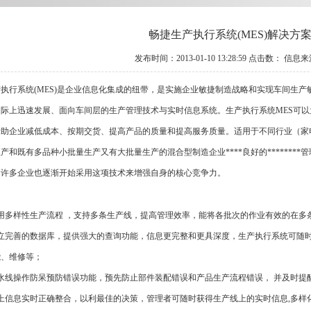
畅捷生产执行系统(MES)解决方
发布时间：2013-01-10 13:28:59 点击数：
信息来
行系统(MES)是企业信息化集成的纽带，是实施企业敏捷制造战略和实现车间生产
国际上迅速发展、面向车间层的生产管理技术与实时信息系统。生产执行系统MES可
帮助企业减低成本、按期交货、提高产品的质量和提高服务质量。适用于不同行业（家
产和既有多品种小批量生产又有大批量生产的混合型制造企业****良好的*******
内许多企业也逐渐开始采用这项技术来增强自身的核心竞争力。
：
多样性生产流程 ，支持多条生产线，提高管理效率，能将各批次的作业有效的在多
完善的数据库，提供强大的查询功能，信息更完整和更具深度，生产执行系统可随时
能、维修等；
线操作防呆预防错误功能，预先防止部件装配错误和产品生产流程错误， 并及时提
息实时正确整合，以利最佳的决策，管理者可随时获得生产线上的实时信息,多样化的报